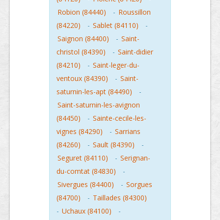
Robion (84440)
-
Roussillon
(84220)
-
Sablet (84110)
-
Saignon (84400)
-
Saint-
christol (84390)
-
Saint-didier
(84210)
-
Saint-leger-du-
ventoux (84390)
-
Saint-
saturnin-les-apt (84490)
-
Saint-saturnin-les-avignon
(84450)
-
Sainte-cecile-les-
vignes (84290)
-
Sarrians
(84260)
-
Sault (84390)
-
Seguret (84110)
-
Serignan-
du-comtat (84830)
-
Sivergues (84400)
-
Sorgues
(84700)
-
Taillades (84300)
-
Uchaux (84100)
-