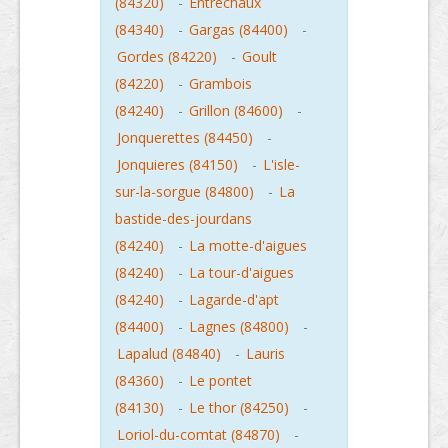
(84320)
-
Entrechaux
(84340)
-
Gargas (84400)
-
Gordes (84220)
-
Goult
(84220)
-
Grambois
(84240)
-
Grillon (84600)
-
Jonquerettes (84450)
-
Jonquieres (84150)
-
L'isle-
sur-la-sorgue (84800)
-
La
bastide-des-jourdans
(84240)
-
La motte-d'aigues
(84240)
-
La tour-d'aigues
(84240)
-
Lagarde-d'apt
(84400)
-
Lagnes (84800)
-
Lapalud (84840)
-
Lauris
(84360)
-
Le pontet
(84130)
-
Le thor (84250)
-
Loriol-du-comtat (84870)
-