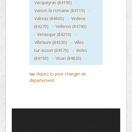
Vacqueyras (84190)
-
Vaison-la-romaine (84110)
-
Valreas (84600)
-
Vedene
(84270)
-
Velleron (84740)
-
Venasque (84210)
-
Villelaure (84530)
-
Villes-
sur-auzon (84570)
-
Violes
(84150)
-
Visan (84820)
-
ou
cliquez ici pour changer de
département