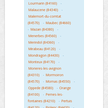
Lourmarin (84160)
-
Malaucene (84340)
-
Malemort-du-comtat
(84570)
-
Maubec (84660)
-
Mazan (84380)
-
Menerbes (84560)
-
Merindol (84360)
-
Mirabeau (84120)
-
Mondragon (84430)
-
Monteux (84170)
-
Morieres-les-avignon
(84310)
-
Mormoiron
(84570)
-
Mornas (84550)
-
Oppede (84580)
-
Orange
(84100)
-
Pernes-les-
fontaines (84210)
-
Pertuis
(84120)
-
Piolenc (84420)
-