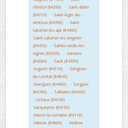
christol (84390)
-
Saint-didier
(84210)
-
Saint-leger-du-
ventoux (84390)
-
Saint-
saturnin-les-apt (84490)
-
Saint-saturnin-les-avignon
(84450)
-
Sainte-cecile-les-
vignes (84290)
-
Sarrians
(84260)
-
Sault (84390)
-
Seguret (84110)
-
Serignan-
du-comtat (84830)
-
Sivergues (84400)
-
Sorgues
(84700)
-
Taillades (84300)
-
Uchaux (84100)
-
Vacqueyras (84190)
-
Vaison-la-romaine (84110)
-
Valreas (84600)
-
Vedene