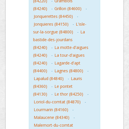
(84220)
-
Grambois
(84240)
-
Grillon (84600)
-
Jonquerettes (84450)
-
Jonquieres (84150)
-
L'isle-
sur-la-sorgue (84800)
-
La
bastide-des-jourdans
(84240)
-
La motte-d'aigues
(84240)
-
La tour-d'aigues
(84240)
-
Lagarde-d'apt
(84400)
-
Lagnes (84800)
-
Lapalud (84840)
-
Lauris
(84360)
-
Le pontet
(84130)
-
Le thor (84250)
-
Loriol-du-comtat (84870)
-
Lourmarin (84160)
-
Malaucene (84340)
-
Malemort-du-comtat