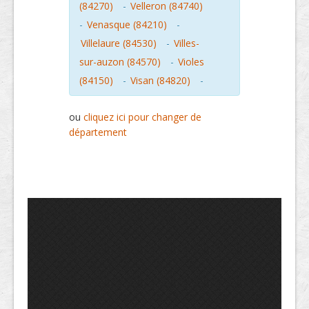
(84270)
-
Velleron (84740)
-
Venasque (84210)
-
Villelaure (84530)
-
Villes-
sur-auzon (84570)
-
Violes
(84150)
-
Visan (84820)
-
ou
cliquez ici pour changer de
département