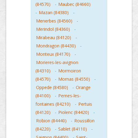
(84570)
-
Maubec (84660)
-
Mazan (84380)
-
Menerbes (84560)
-
Merindol (84360)
-
Mirabeau (84120)
-
Mondragon (84430)
-
Monteux (84170)
-
Morieres-les-avignon
(84310)
-
Mormoiron
(84570)
-
Mornas (84550)
-
Oppede (84580)
-
Orange
(84100)
-
Pernes-les-
fontaines (84210)
-
Pertuis
(84120)
-
Piolenc (84420)
-
Robion (84440)
-
Roussillon
(84220)
-
Sablet (84110)
-
Saignon (84400)
-
Saint-