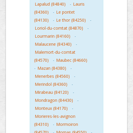
Lapalud (84840)
-
Lauris
(84360)
-
Le pontet
(84130)
-
Le thor (84250)
-
Loriol-du-comtat (84870)
-
Lourmarin (84160)
-
Malaucene (84340)
-
Malemort-du-comtat
(84570)
-
Maubec (84660)
-
Mazan (84380)
-
Menerbes (84560)
-
Merindol (84360)
-
Mirabeau (84120)
-
Mondragon (84430)
-
Monteux (84170)
-
Morieres-les-avignon
(84310)
-
Mormoiron
(84570)
-
Mornas (84550)
-