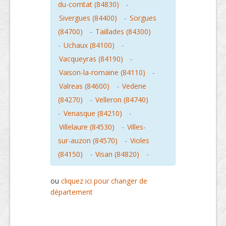
du-comtat (84830)
-
Sivergues (84400)
-
Sorgues
(84700)
-
Taillades (84300)
-
Uchaux (84100)
-
Vacqueyras (84190)
-
Vaison-la-romaine (84110)
-
Valreas (84600)
-
Vedene
(84270)
-
Velleron (84740)
-
Venasque (84210)
-
Villelaure (84530)
-
Villes-
sur-auzon (84570)
-
Violes
(84150)
-
Visan (84820)
-
ou
cliquez ici pour changer de
département