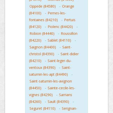
Oppede (84580)
-
Orange
(84100)
-
Pernes-les-
fontaines (84210)
-
Pertuis
(84120)
-
Piolenc (84420)
-
Robion (84440)
-
Roussillon
(84220)
-
Sablet (84110)
-
Saignon (84400)
-
Saint-
christol (84390)
-
Saint-didier
(84210)
-
Saint-leger-du-
ventoux (84390)
-
Saint-
saturnin-les-apt (84490)
-
Saint-saturnin-les-avignon
(84450)
-
Sainte-cecile-les-
vignes (84290)
-
Sarrians
(84260)
-
Sault (84390)
-
Seguret (84110)
-
Serignan-