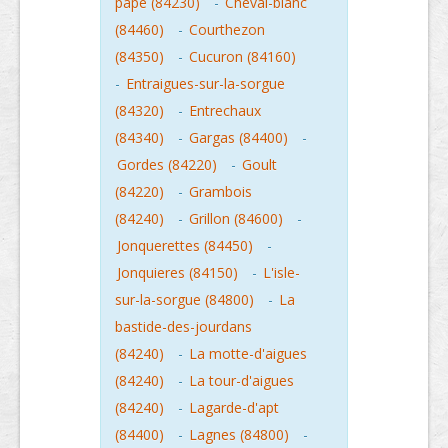
pape (84230)
-
Cheval-blanc
(84460)
-
Courthezon
(84350)
-
Cucuron (84160)
-
Entraigues-sur-la-sorgue
(84320)
-
Entrechaux
(84340)
-
Gargas (84400)
-
Gordes (84220)
-
Goult
(84220)
-
Grambois
(84240)
-
Grillon (84600)
-
Jonquerettes (84450)
-
Jonquieres (84150)
-
L'isle-
sur-la-sorgue (84800)
-
La
bastide-des-jourdans
(84240)
-
La motte-d'aigues
(84240)
-
La tour-d'aigues
(84240)
-
Lagarde-d'apt
(84400)
-
Lagnes (84800)
-