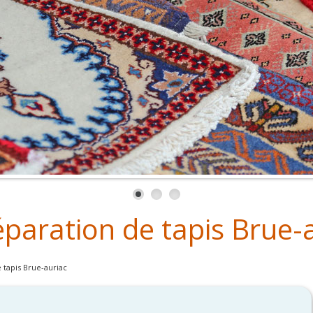
éparation de tapis Brue-
 tapis Brue-auriac