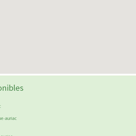
onibles
c
e-auriac