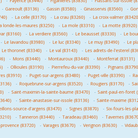
)
-
Fayence (83440)
-
Figanieres (83830)
-
Flassans-sur-issole (
-
Gareoult (83136)
-
Gassin (83580)
-
Ginasservis (83560)
-
Gon
740)
-
La celle (83170)
-
La crau (83260)
-
La croix-valmer (83420
a londe-les-maures (83250)
-
La mole (83310)
-
La motte (83920)
var (83160)
-
La verdiere (83560)
-
Le beausset (83330)
-
Le bou
-
Le lavandou (83980)
-
Le luc (83340)
-
Le muy (83490)
-
Le pl
-
Le thoronet (83340)
-
Le val (83143)
-
Les adrets-de-l'esterel (83
36)
-
Mons (83440)
-
Montauroux (83440)
-
Montferrat (83131)
6)
-
Ollioules (83190)
-
Pierrefeu-du-var (83390)
-
Pignans (83790
res (83910)
-
Puget-sur-argens (83480)
-
Puget-ville (83390)
-
Ra
83136)
-
Roquebrune-sur-argens (83520)
-
Rougiers (83170)
-
Sai
0)
-
Saint-maximin-la-sainte-baume (83470)
-
Saint-paul-en-foret 
83640)
-
Sainte-anastasie-sur-issole (83136)
-
Sainte-maxime (831
eillons-source-d'argens (83470)
-
Signes (83870)
-
Six-fours-les-pl
(83210)
-
Tanneron (83440)
-
Taradeau (83460)
-
Tavernes (83670
-provence (83720)
-
Varages (83670)
-
Verignon (83630)
-
Vidaub