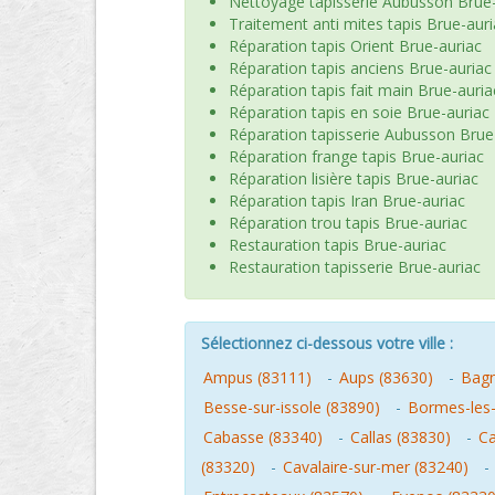
Nettoyage tapisserie Aubusson Brue-
Traitement anti mites tapis Brue-auri
Réparation tapis Orient Brue-auriac
Réparation tapis anciens Brue-auriac
Réparation tapis fait main Brue-auria
Réparation tapis en soie Brue-auriac
Réparation tapisserie Aubusson Brue
Réparation frange tapis Brue-auriac
Réparation lisière tapis Brue-auriac
Réparation tapis Iran Brue-auriac
Réparation trou tapis Brue-auriac
Restauration tapis Brue-auriac
Restauration tapisserie Brue-auriac
Sélectionnez ci-dessous votre ville :
Ampus (83111)
-
Aups (83630)
-
Bagn
Besse-sur-issole (83890)
-
Bormes-les
Cabasse (83340)
-
Callas (83830)
-
Ca
(83320)
-
Cavalaire-sur-mer (83240)
-