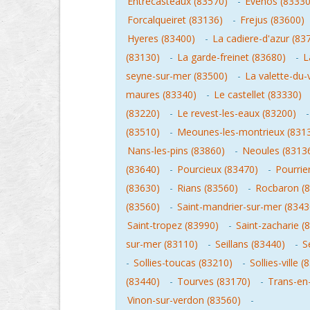
Entrecasteaux (83570)
-
Evenos (83330
Forcalqueiret (83136)
-
Frejus (83600)
Hyeres (83400)
-
La cadiere-d'azur (83
(83130)
-
La garde-freinet (83680)
-
L
seyne-sur-mer (83500)
-
La valette-du-
maures (83340)
-
Le castellet (83330)
(83220)
-
Le revest-les-eaux (83200)
(83510)
-
Meounes-les-montrieux (831
Nans-les-pins (83860)
-
Neoules (8313
(83640)
-
Pourcieux (83470)
-
Pourrie
(83630)
-
Rians (83560)
-
Rocbaron (
(83560)
-
Saint-mandrier-sur-mer (8343
Saint-tropez (83990)
-
Saint-zacharie (
sur-mer (83110)
-
Seillans (83440)
-
S
-
Sollies-toucas (83210)
-
Sollies-ville 
(83440)
-
Tourves (83170)
-
Trans-en
Vinon-sur-verdon (83560)
-