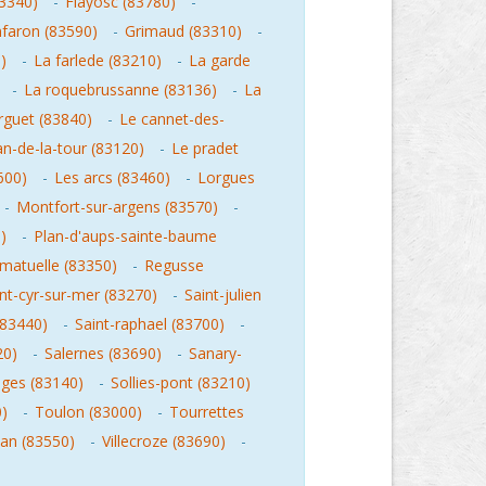
83340)
-
Flayosc (83780)
-
faron (83590)
-
Grimaud (83310)
-
)
-
La farlede (83210)
-
La garde
-
La roquebrussanne (83136)
-
La
rguet (83840)
-
Le cannet-des-
an-de-la-tour (83120)
-
Le pradet
600)
-
Les arcs (83460)
-
Lorgues
-
Montfort-sur-argens (83570)
-
)
-
Plan-d'aups-sainte-baume
matuelle (83350)
-
Regusse
nt-cyr-sur-mer (83270)
-
Saint-julien
(83440)
-
Saint-raphael (83700)
-
20)
-
Salernes (83690)
-
Sanary-
ages (83140)
-
Sollies-pont (83210)
)
-
Toulon (83000)
-
Tourrettes
an (83550)
-
Villecroze (83690)
-