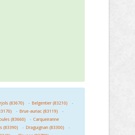
rjols (83670)
-
Belgentier (83210)
-
83170)
-
Brue-auriac (83119)
-
oules (83660)
-
Carqueiranne
s (83390)
-
Draguignan (83300)
-