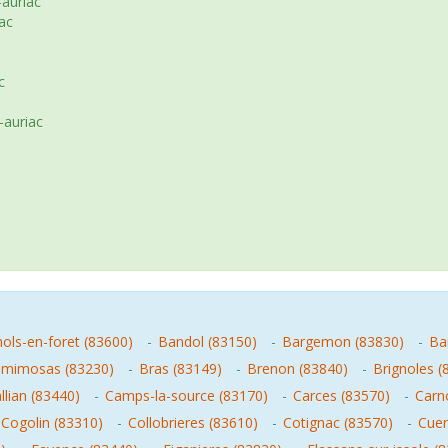
auriac
ac
c
-auriac
ols-en-foret (83600)
-
Bandol (83150)
-
Bargemon (83830)
-
Ba
-mimosas (83230)
-
Bras (83149)
-
Brenon (83840)
-
Brignoles (
llian (83440)
-
Camps-la-source (83170)
-
Carces (83570)
-
Carn
Cogolin (83310)
-
Collobrieres (83610)
-
Cotignac (83570)
-
Cuer