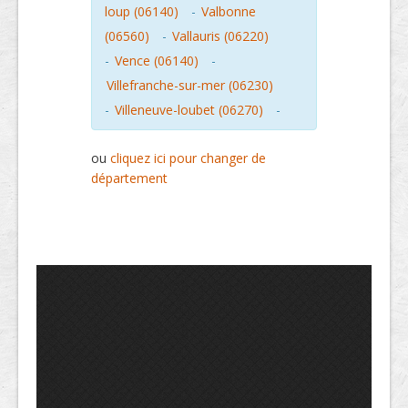
loup (06140)
-
Valbonne
(06560)
-
Vallauris (06220)
-
Vence (06140)
-
Villefranche-sur-mer (06230)
-
Villeneuve-loubet (06270)
-
ou
cliquez ici pour changer de
département