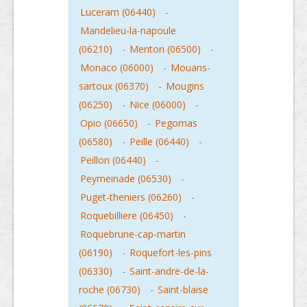
Luceram (06440)
-
Mandelieu-la-napoule
(06210)
-
Menton (06500)
-
Monaco (06000)
-
Mouans-
sartoux (06370)
-
Mougins
(06250)
-
Nice (06000)
-
Opio (06650)
-
Pegomas
(06580)
-
Peille (06440)
-
Peillon (06440)
-
Peymeinade (06530)
-
Puget-theniers (06260)
-
Roquebilliere (06450)
-
Roquebrune-cap-martin
(06190)
-
Roquefort-les-pins
(06330)
-
Saint-andre-de-la-
roche (06730)
-
Saint-blaise