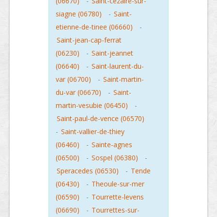
(06670)
-
Saint-cezaire-sur-
siagne (06780)
-
Saint-
etienne-de-tinee (06660)
-
Saint-jean-cap-ferrat
(06230)
-
Saint-jeannet
(06640)
-
Saint-laurent-du-
var (06700)
-
Saint-martin-
du-var (06670)
-
Saint-
martin-vesubie (06450)
-
Saint-paul-de-vence (06570)
-
Saint-vallier-de-thiey
(06460)
-
Sainte-agnes
(06500)
-
Sospel (06380)
-
Speracedes (06530)
-
Tende
(06430)
-
Theoule-sur-mer
(06590)
-
Tourrette-levens
(06690)
-
Tourrettes-sur-