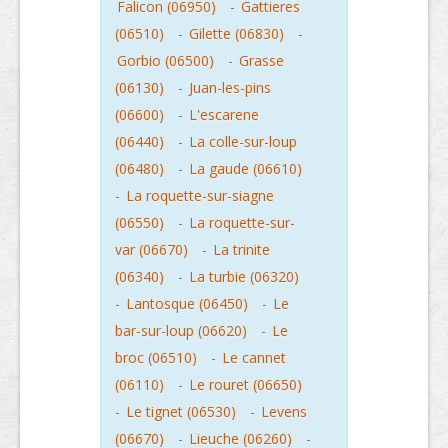
Falicon (06950)
-
Gattieres
(06510)
-
Gilette (06830)
-
Gorbio (06500)
-
Grasse
(06130)
-
Juan-les-pins
(06600)
-
L'escarene
(06440)
-
La colle-sur-loup
(06480)
-
La gaude (06610)
-
La roquette-sur-siagne
(06550)
-
La roquette-sur-
var (06670)
-
La trinite
(06340)
-
La turbie (06320)
-
Lantosque (06450)
-
Le
bar-sur-loup (06620)
-
Le
broc (06510)
-
Le cannet
(06110)
-
Le rouret (06650)
-
Le tignet (06530)
-
Levens
(06670)
-
Lieuche (06260)
-