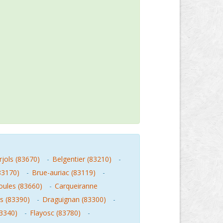
rjols (83670)
-
Belgentier (83210)
-
83170)
-
Brue-auriac (83119)
-
oules (83660)
-
Carqueiranne
s (83390)
-
Draguignan (83300)
-
83340)
-
Flayosc (83780)
-