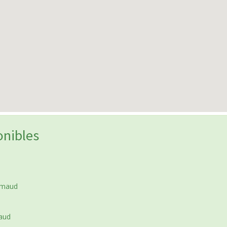
onibles
imaud
aud