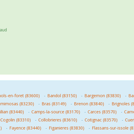
maud
ols-en-foret (83600)
-
Bandol (83150)
-
Bargemon (83830)
-
Ba
-mimosas (83230)
-
Bras (83149)
-
Brenon (83840)
-
Brignoles (
llian (83440)
-
Camps-la-source (83170)
-
Carces (83570)
-
Carn
Cogolin (83310)
-
Collobrieres (83610)
-
Cotignac (83570)
-
Cuer
)
-
Fayence (83440)
-
Figanieres (83830)
-
Flassans-sur-issole (