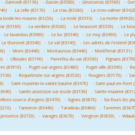
-
Gareoult (83136)
-
Gassin (83580)
-
Ginasservis (83560)
-
Gon
740)
-
La celle (83170)
-
La crau (83260)
-
La croix-valmer (83420
a londe-les-maures (83250)
-
La mole (83310)
-
La motte (83920)
var (83160)
-
La verdiere (83560)
-
Le beausset (83330)
-
Le bou
-
Le lavandou (83980)
-
Le luc (83340)
-
Le muy (83490)
-
Le pl
-
Le thoronet (83340)
-
Le val (83143)
-
Les adrets-de-l'esterel (83
36)
-
Mons (83440)
-
Montauroux (83440)
-
Montferrat (83131)
6)
-
Ollioules (83190)
-
Pierrefeu-du-var (83390)
-
Pignans (83790
res (83910)
-
Puget-sur-argens (83480)
-
Puget-ville (83390)
-
Ra
83136)
-
Roquebrune-sur-argens (83520)
-
Rougiers (83170)
-
Sai
0)
-
Saint-maximin-la-sainte-baume (83470)
-
Saint-paul-en-foret 
83640)
-
Sainte-anastasie-sur-issole (83136)
-
Sainte-maxime (831
eillons-source-d'argens (83470)
-
Signes (83870)
-
Six-fours-les-pl
(83210)
-
Tanneron (83440)
-
Taradeau (83460)
-
Tavernes (83670
-provence (83720)
-
Varages (83670)
-
Verignon (83630)
-
Vidaub