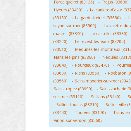
Forcalqueiret (83136)
-
Frejus (83600)
Hyeres (83400)
-
La cadiere-d'azur (83
(83130)
-
La garde-freinet (83680)
-
L
seyne-sur-mer (83500)
-
La valette-du-
maures (83340)
-
Le castellet (83330)
(83220)
-
Le revest-les-eaux (83200)
(83510)
-
Meounes-les-montrieux (831
Nans-les-pins (83860)
-
Neoules (8313
(83640)
-
Pourcieux (83470)
-
Pourrie
(83630)
-
Rians (83560)
-
Rocbaron (
(83560)
-
Saint-mandrier-sur-mer (8343
Saint-tropez (83990)
-
Saint-zacharie (
sur-mer (83110)
-
Seillans (83440)
-
S
-
Sollies-toucas (83210)
-
Sollies-ville 
(83440)
-
Tourves (83170)
-
Trans-en
Vinon-sur-verdon (83560)
-