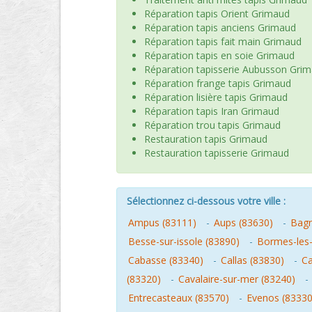
Réparation tapis Orient Grimaud
Réparation tapis anciens Grimaud
Réparation tapis fait main Grimaud
Réparation tapis en soie Grimaud
Réparation tapisserie Aubusson Gri
Réparation frange tapis Grimaud
Réparation lisière tapis Grimaud
Réparation tapis Iran Grimaud
Réparation trou tapis Grimaud
Restauration tapis Grimaud
Restauration tapisserie Grimaud
Sélectionnez ci-dessous votre ville :
Ampus (83111)
-
Aups (83630)
-
Bagn
Besse-sur-issole (83890)
-
Bormes-les
Cabasse (83340)
-
Callas (83830)
-
Ca
(83320)
-
Cavalaire-sur-mer (83240)
-
Entrecasteaux (83570)
-
Evenos (83330