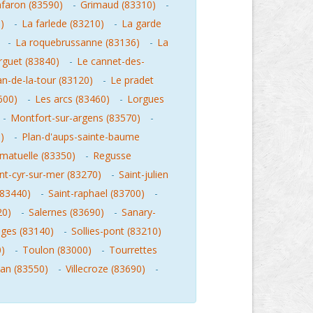
faron (83590)
-
Grimaud (83310)
-
)
-
La farlede (83210)
-
La garde
-
La roquebrussanne (83136)
-
La
rguet (83840)
-
Le cannet-des-
an-de-la-tour (83120)
-
Le pradet
600)
-
Les arcs (83460)
-
Lorgues
-
Montfort-sur-argens (83570)
-
)
-
Plan-d'aups-sainte-baume
matuelle (83350)
-
Regusse
nt-cyr-sur-mer (83270)
-
Saint-julien
(83440)
-
Saint-raphael (83700)
-
20)
-
Salernes (83690)
-
Sanary-
ages (83140)
-
Sollies-pont (83210)
)
-
Toulon (83000)
-
Tourrettes
an (83550)
-
Villecroze (83690)
-