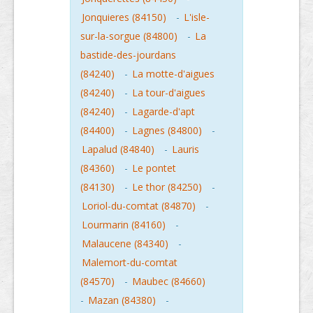
Jonquieres (84150)
-
L'isle-
sur-la-sorgue (84800)
-
La
bastide-des-jourdans
(84240)
-
La motte-d'aigues
(84240)
-
La tour-d'aigues
(84240)
-
Lagarde-d'apt
(84400)
-
Lagnes (84800)
-
Lapalud (84840)
-
Lauris
(84360)
-
Le pontet
(84130)
-
Le thor (84250)
-
Loriol-du-comtat (84870)
-
Lourmarin (84160)
-
Malaucene (84340)
-
Malemort-du-comtat
(84570)
-
Maubec (84660)
-
Mazan (84380)
-