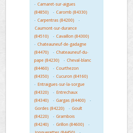
-
Camaret-sur-aigues
(84850)
-
Caromb (84330)
-
Carpentras (84200)
-
Caumont-sur-durance
(84510)
-
Cavaillon (84300)
-
Chateauneuf-de-gadagne
(84470)
-
Chateauneuf-du-
pape (84230)
-
Cheval-blanc
(84460)
-
Courthezon
(84350)
-
Cucuron (84160)
-
Entraigues-sur-la-sorgue
(84320)
-
Entrechaux
(84340)
-
Gargas (84400)
-
Gordes (84220)
-
Goult
(84220)
-
Grambois
(84240)
-
Grillon (84600)
-
Jonquerettes (84450)
-