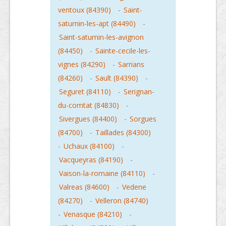
ventoux (84390)
-
Saint-
saturnin-les-apt (84490)
-
Saint-saturnin-les-avignon
(84450)
-
Sainte-cecile-les-
vignes (84290)
-
Sarrians
(84260)
-
Sault (84390)
-
Seguret (84110)
-
Serignan-
du-comtat (84830)
-
Sivergues (84400)
-
Sorgues
(84700)
-
Taillades (84300)
-
Uchaux (84100)
-
Vacqueyras (84190)
-
Vaison-la-romaine (84110)
-
Valreas (84600)
-
Vedene
(84270)
-
Velleron (84740)
-
Venasque (84210)
-