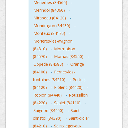
Menerbes (84560)
-
Merindol (84360)
-
Mirabeau (84120)
-
Mondragon (84430)
-
Monteux (84170)
-
Morieres-les-avignon
(84310)
-
Mormoiron
(84570)
-
Mornas (84550)
-
Oppede (84580)
-
Orange
(84100)
-
Pernes-les-
fontaines (84210)
-
Pertuis
(84120)
-
Piolenc (84420)
-
Robion (84440)
-
Roussillon
(84220)
-
Sablet (84110)
-
Saignon (84400)
-
Saint-
christol (84390)
-
Saint-didier
(84210)
-
Saint-leger-du-