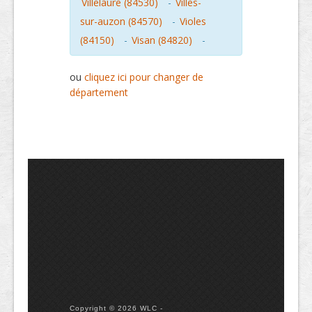
Villelaure (84530)
-
Villes-
sur-auzon (84570)
-
Violes
(84150)
-
Visan (84820)
-
ou
cliquez ici pour changer de
département
Copyright © 2026 WLC -