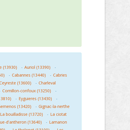
le (13930)
-
Auriol (13390)
-
50)
-
Cabannes (13440)
-
Cabries
Ceyreste (13600)
-
Charleval
-
Cornillon-confoux (13250)
-
13810)
-
Eyguieres (13430)
-
emenos (13420)
-
Gignac-la-nerthe
La bouilladisse (13720)
-
La ciotat
ue-d'antheron (13640)
-
Lamanon
40)
-
Le tholonet (13100)
-
Les