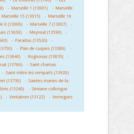
0)
-
Marseille 1 (13001)
-
Marseille
-
Marseille 15 (13015)
-
Marseille 16
le 6 (13006)
-
Marseille 7 (13007)
-
ues (13650)
-
Meyreuil (13590)
-
660)
-
Paradou (13520)
-
(13750)
-
Plan-de-cuques (13380)
-
es (13840)
-
Rognonas (13870)
-
nnat (13760)
-
Saint-chamas
-
Saint-mitre-les-remparts (13920)
oret (13730)
-
Saintes-maries-de-la-
lons (13240)
-
Simiane-collongue
)
-
Ventabren (13122)
-
Vernegues