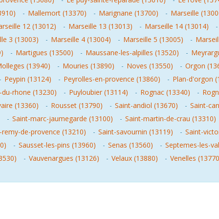
3910)
-
Mallemort (13370)
-
Marignane (13700)
-
Marseille (1300
rseille 12 (13012)
-
Marseille 13 (13013)
-
Marseille 14 (13014)
lle 3 (13003)
-
Marseille 4 (13004)
-
Marseille 5 (13005)
-
Marseil
9)
-
Martigues (13500)
-
Maussane-les-alpilles (13520)
-
Meyrarg
olleges (13940)
-
Mouries (13890)
-
Noves (13550)
-
Orgon (13
-
Peypin (13124)
-
Peyrolles-en-provence (13860)
-
Plan-d'orgon 
s-du-rhone (13230)
-
Puyloubier (13114)
-
Rognac (13340)
-
Rogn
aire (13360)
-
Rousset (13790)
-
Saint-andiol (13670)
-
Saint-ca
-
Saint-marc-jaumegarde (13100)
-
Saint-martin-de-crau (13310)
t-remy-de-provence (13210)
-
Saint-savournin (13119)
-
Saint-vict
0)
-
Sausset-les-pins (13960)
-
Senas (13560)
-
Septemes-les-val
13530)
-
Vauvenargues (13126)
-
Velaux (13880)
-
Venelles (13770