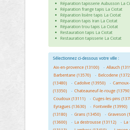
Réparation tapisserie Aubusson La C
Réparation frange tapis La Ciotat
Réparation lisière tapis La Ciotat
Réparation tapis Iran La Ciotat
Réparation trou tapis La Ciotat
Restauration tapis La Ciotat
Restauration tapisserie La Ciotat
Sélectionnez ci-dessous votre ville :
Aix-en-provence (13100)
-
Allauch (131
Barbentane (13570)
-
Belcodene (1372
(13480)
-
Cadolive (13950)
-
Carnoux-
(13350)
-
Chateauneuf-le-rouge (13790
Coudoux (13111)
-
Cuges-les-pins (137
Eyragues (13630)
-
Fontvieille (13990)
(13180)
-
Grans (13450)
-
Graveson (
(13600)
-
La destrousse (13112)
-
La 
(13113)
-
Lambesc (13410)
-
Lancon-