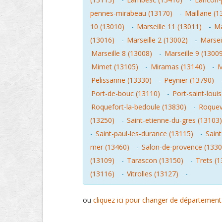
pennes-mirabeau (13170)
-
Maillane (1
10 (13010)
-
Marseille 11 (13011)
-
Ma
(13016)
-
Marseille 2 (13002)
-
Marsei
Marseille 8 (13008)
-
Marseille 9 (1300
Mimet (13105)
-
Miramas (13140)
-
M
Pelissanne (13330)
-
Peynier (13790)
Port-de-bouc (13110)
-
Port-saint-loui
Roquefort-la-bedoule (13830)
-
Roquev
(13250)
-
Saint-etienne-du-gres (13103)
-
Saint-paul-les-durance (13115)
-
Sain
mer (13460)
-
Salon-de-provence (1330
(13109)
-
Tarascon (13150)
-
Trets (
(13116)
-
Vitrolles (13127)
-
ou
cliquez ici pour changer de département