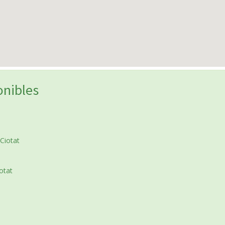
onibles
Ciotat
otat