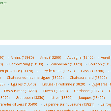
iotat
90)
-
Alleins (13980)
-
Arles (13200)
-
Aubagne (13400)
-
Aureil
0)
-
Berre-l'etang (13130)
-
Bouc-bel-air (13320)
-
Boulbon (131
en-provence (13470)
-
Carry-le-rouet (13620)
-
Cassis (13260)
-
)
-
Chateauneuf-les-martigues (13220)
-
Chateaurenard (13160)
80)
-
Eguilles (13510)
-
Ensues-la-redonne (13820)
-
Eygalieres (
-
Fos-sur-mer (13270)
-
Fuveau (13710)
-
Gardanne (13120)
-
G
13690)
-
Greasque (13850)
-
Istres (13800)
-
Jouques (13490)
-
fare-les-oliviers (13580)
-
La penne-sur-huveaune (13821)
-
La roq
provence (13680)
-
Le puy-sainte-reparade (13610)
-
Le rove (137