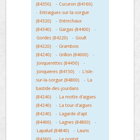
(84350)
-
Cucuron (84160)
-
Entraigues-sur-la-sorgue
(84320)
-
Entrechaux
(84340)
-
Gargas (84400)
-
Gordes (84220)
-
Goult
(84220)
-
Grambois
(84240)
-
Grillon (84600)
-
Jonquerettes (84450)
-
Jonquieres (84150)
-
L'isle-
sur-la-sorgue (84800)
-
La
bastide-des-jourdans
(84240)
-
La motte-d'aigues
(84240)
-
La tour-d'aigues
(84240)
-
Lagarde-d'apt
(84400)
-
Lagnes (84800)
-
Lapalud (84840)
-
Lauris
(84360)
-
Le pontet