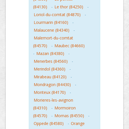
(84130)
-
Le thor (84250)
-
Loriol-du-comtat (84870)
-
Lourmarin (84160)
-
Malaucene (84340)
-
Malemort-du-comtat
(84570)
-
Maubec (84660)
-
Mazan (84380)
-
Menerbes (84560)
-
Merindol (84360)
-
Mirabeau (84120)
-
Mondragon (84430)
-
Monteux (84170)
-
Morieres-les-avignon
(84310)
-
Mormoiron
(84570)
-
Mornas (84550)
-
Oppede (84580)
-
Orange