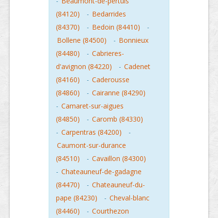
-
Beaumont-de-pertuis
(84120)
-
Bedarrides
(84370)
-
Bedoin (84410)
-
Bollene (84500)
-
Bonnieux
(84480)
-
Cabrieres-
d'avignon (84220)
-
Cadenet
(84160)
-
Caderousse
(84860)
-
Cairanne (84290)
-
Camaret-sur-aigues
(84850)
-
Caromb (84330)
-
Carpentras (84200)
-
Caumont-sur-durance
(84510)
-
Cavaillon (84300)
-
Chateauneuf-de-gadagne
(84470)
-
Chateauneuf-du-
pape (84230)
-
Cheval-blanc
(84460)
-
Courthezon