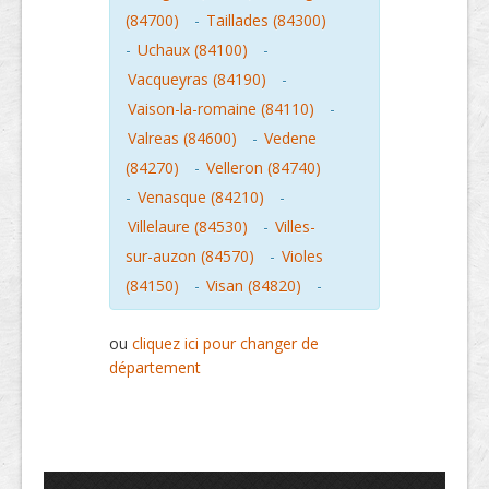
(84700)
-
Taillades (84300)
-
Uchaux (84100)
-
Vacqueyras (84190)
-
Vaison-la-romaine (84110)
-
Valreas (84600)
-
Vedene
(84270)
-
Velleron (84740)
-
Venasque (84210)
-
Villelaure (84530)
-
Villes-
sur-auzon (84570)
-
Violes
(84150)
-
Visan (84820)
-
ou
cliquez ici pour changer de
département