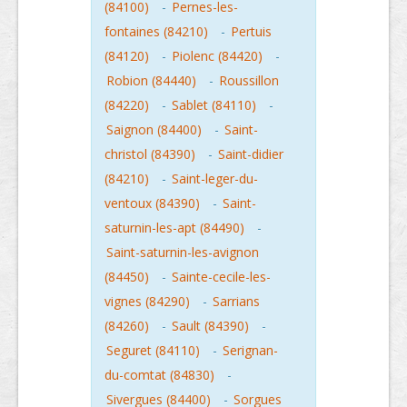
(84100)
-
Pernes-les-
fontaines (84210)
-
Pertuis
(84120)
-
Piolenc (84420)
-
Robion (84440)
-
Roussillon
(84220)
-
Sablet (84110)
-
Saignon (84400)
-
Saint-
christol (84390)
-
Saint-didier
(84210)
-
Saint-leger-du-
ventoux (84390)
-
Saint-
saturnin-les-apt (84490)
-
Saint-saturnin-les-avignon
(84450)
-
Sainte-cecile-les-
vignes (84290)
-
Sarrians
(84260)
-
Sault (84390)
-
Seguret (84110)
-
Serignan-
du-comtat (84830)
-
Sivergues (84400)
-
Sorgues