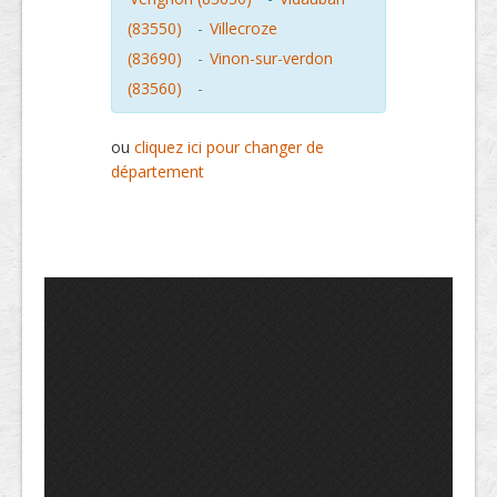
(83550)
-
Villecroze
(83690)
-
Vinon-sur-verdon
(83560)
-
ou
cliquez ici pour changer de
département