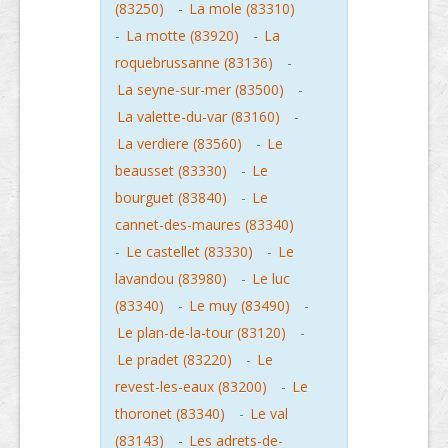
(83250)
-
La mole (83310)
-
La motte (83920)
-
La
roquebrussanne (83136)
-
La seyne-sur-mer (83500)
-
La valette-du-var (83160)
-
La verdiere (83560)
-
Le
beausset (83330)
-
Le
bourguet (83840)
-
Le
cannet-des-maures (83340)
-
Le castellet (83330)
-
Le
lavandou (83980)
-
Le luc
(83340)
-
Le muy (83490)
-
Le plan-de-la-tour (83120)
-
Le pradet (83220)
-
Le
revest-les-eaux (83200)
-
Le
thoronet (83340)
-
Le val
(83143)
-
Les adrets-de-