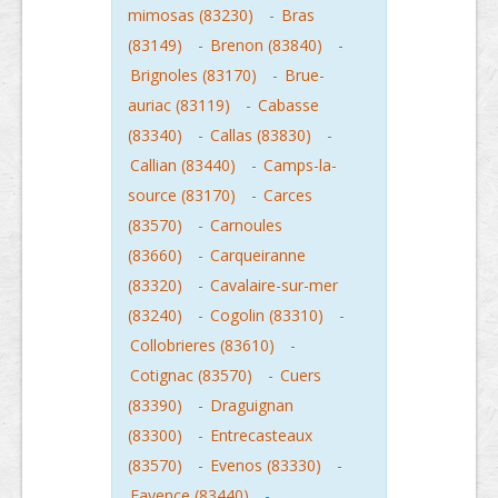
mimosas (83230)
-
Bras
(83149)
-
Brenon (83840)
-
Brignoles (83170)
-
Brue-
auriac (83119)
-
Cabasse
(83340)
-
Callas (83830)
-
Callian (83440)
-
Camps-la-
source (83170)
-
Carces
(83570)
-
Carnoules
(83660)
-
Carqueiranne
(83320)
-
Cavalaire-sur-mer
(83240)
-
Cogolin (83310)
-
Collobrieres (83610)
-
Cotignac (83570)
-
Cuers
(83390)
-
Draguignan
(83300)
-
Entrecasteaux
(83570)
-
Evenos (83330)
-
Fayence (83440)
-