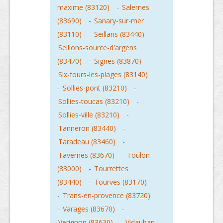
maxime (83120)
-
Salernes
(83690)
-
Sanary-sur-mer
(83110)
-
Seillans (83440)
-
Seillons-source-d'argens
(83470)
-
Signes (83870)
-
Six-fours-les-plages (83140)
-
Sollies-pont (83210)
-
Sollies-toucas (83210)
-
Sollies-ville (83210)
-
Tanneron (83440)
-
Taradeau (83460)
-
Tavernes (83670)
-
Toulon
(83000)
-
Tourrettes
(83440)
-
Tourves (83170)
-
Trans-en-provence (83720)
-
Varages (83670)
-
Verignon (83630)
-
Vidauban