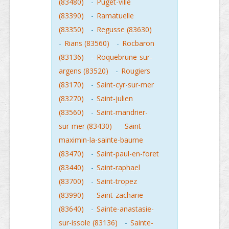
(83480)
-
Puget-ville
(83390)
-
Ramatuelle
(83350)
-
Regusse (83630)
-
Rians (83560)
-
Rocbaron
(83136)
-
Roquebrune-sur-
argens (83520)
-
Rougiers
(83170)
-
Saint-cyr-sur-mer
(83270)
-
Saint-julien
(83560)
-
Saint-mandrier-
sur-mer (83430)
-
Saint-
maximin-la-sainte-baume
(83470)
-
Saint-paul-en-foret
(83440)
-
Saint-raphael
(83700)
-
Saint-tropez
(83990)
-
Saint-zacharie
(83640)
-
Sainte-anastasie-
sur-issole (83136)
-
Sainte-