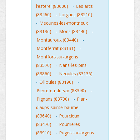
l'esterel (83600)
-
Les arcs
(83460)
-
Lorgues (83510)
-
Meounes-les-montrieux
(83136)
-
Mons (83440)
-
Montauroux (83440)
-
Montferrat (83131)
-
Montfort-sur-argens
(83570)
-
Nans-les-pins
(83860)
-
Neoules (83136)
-
Ollioules (83190)
-
Pierrefeu-du-var (83390)
-
Pignans (83790)
-
Plan-
d'aups-sainte-baume
(83640)
-
Pourcieux
(83470)
-
Pourrieres
(83910)
-
Puget-sur-argens