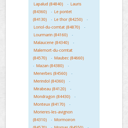
Lapalud (84840)
-
Lauris
(84360)
-
Le pontet
(84130)
-
Le thor (84250)
-
Loriol-du-comtat (84870)
-
Lourmarin (84160)
-
Malaucene (84340)
-
Malemort-du-comtat
(84570)
-
Maubec (84660)
-
Mazan (84380)
-
Menerbes (84560)
-
Merindol (84360)
-
Mirabeau (84120)
-
Mondragon (84430)
-
Monteux (84170)
-
Morieres-les-avignon
(84310)
-
Mormoiron
(84570)
-
Mornas (84550)
-