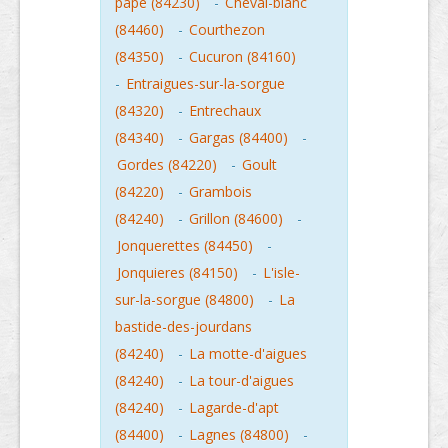
pape (84230)
-
Cheval-blanc
(84460)
-
Courthezon
(84350)
-
Cucuron (84160)
-
Entraigues-sur-la-sorgue
(84320)
-
Entrechaux
(84340)
-
Gargas (84400)
-
Gordes (84220)
-
Goult
(84220)
-
Grambois
(84240)
-
Grillon (84600)
-
Jonquerettes (84450)
-
Jonquieres (84150)
-
L'isle-
sur-la-sorgue (84800)
-
La
bastide-des-jourdans
(84240)
-
La motte-d'aigues
(84240)
-
La tour-d'aigues
(84240)
-
Lagarde-d'apt
(84400)
-
Lagnes (84800)
-