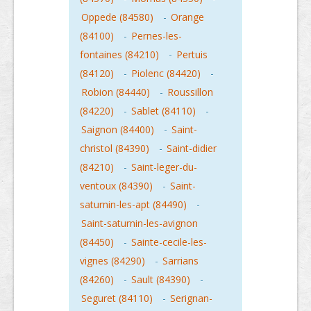
Oppede (84580)
-
Orange
(84100)
-
Pernes-les-
fontaines (84210)
-
Pertuis
(84120)
-
Piolenc (84420)
-
Robion (84440)
-
Roussillon
(84220)
-
Sablet (84110)
-
Saignon (84400)
-
Saint-
christol (84390)
-
Saint-didier
(84210)
-
Saint-leger-du-
ventoux (84390)
-
Saint-
saturnin-les-apt (84490)
-
Saint-saturnin-les-avignon
(84450)
-
Sainte-cecile-les-
vignes (84290)
-
Sarrians
(84260)
-
Sault (84390)
-
Seguret (84110)
-
Serignan-