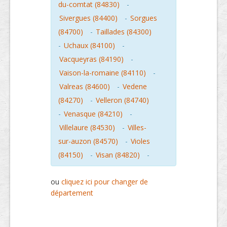
du-comtat (84830)
-
Sivergues (84400)
-
Sorgues
(84700)
-
Taillades (84300)
-
Uchaux (84100)
-
Vacqueyras (84190)
-
Vaison-la-romaine (84110)
-
Valreas (84600)
-
Vedene
(84270)
-
Velleron (84740)
-
Venasque (84210)
-
Villelaure (84530)
-
Villes-
sur-auzon (84570)
-
Violes
(84150)
-
Visan (84820)
-
ou
cliquez ici pour changer de
département