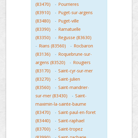
(83470)
-
Pourrieres
(83910)
-
Puget-sur-argens
(83480)
-
Puget-ville
(83390)
-
Ramatuelle
(83350)
-
Regusse (83630)
-
Rians (83560)
-
Rocbaron
(83136)
-
Roquebrune-sur-
argens (83520)
-
Rougiers
(83170)
-
Saint-cyr-sur-mer
(83270)
-
Saint-julien
(83560)
-
Saint-mandrier-
sur-mer (83430)
-
Saint-
maximin-la-sainte-baume
(83470)
-
Saint-paul-en-foret
(83440)
-
Saint-raphael
(83700)
-
Saint-tropez
(83990)
-
Saint-zacharie