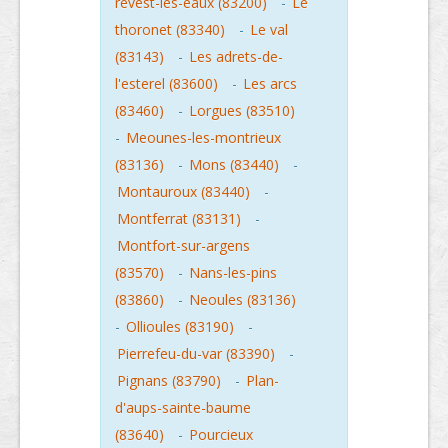
revest-les-eaux (83200)
-
Le
thoronet (83340)
-
Le val
(83143)
-
Les adrets-de-
l'esterel (83600)
-
Les arcs
(83460)
-
Lorgues (83510)
-
Meounes-les-montrieux
(83136)
-
Mons (83440)
-
Montauroux (83440)
-
Montferrat (83131)
-
Montfort-sur-argens
(83570)
-
Nans-les-pins
(83860)
-
Neoules (83136)
-
Ollioules (83190)
-
Pierrefeu-du-var (83390)
-
Pignans (83790)
-
Plan-
d'aups-sainte-baume
(83640)
-
Pourcieux