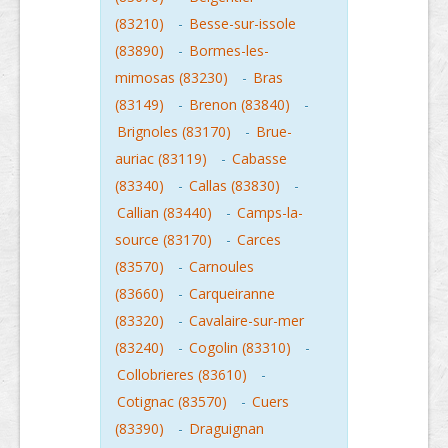
(83210)
-
Besse-sur-issole
(83890)
-
Bormes-les-
mimosas (83230)
-
Bras
(83149)
-
Brenon (83840)
-
Brignoles (83170)
-
Brue-
auriac (83119)
-
Cabasse
(83340)
-
Callas (83830)
-
Callian (83440)
-
Camps-la-
source (83170)
-
Carces
(83570)
-
Carnoules
(83660)
-
Carqueiranne
(83320)
-
Cavalaire-sur-mer
(83240)
-
Cogolin (83310)
-
Collobrieres (83610)
-
Cotignac (83570)
-
Cuers
(83390)
-
Draguignan