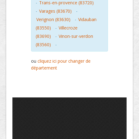
-
Trans-en-provence (83720)
-
Varages (83670)
-
Verignon (83630)
-
Vidauban
(83550)
-
Villecroze
(83690)
-
Vinon-sur-verdon
(83560)
-
ou
cliquez ici pour changer de
département