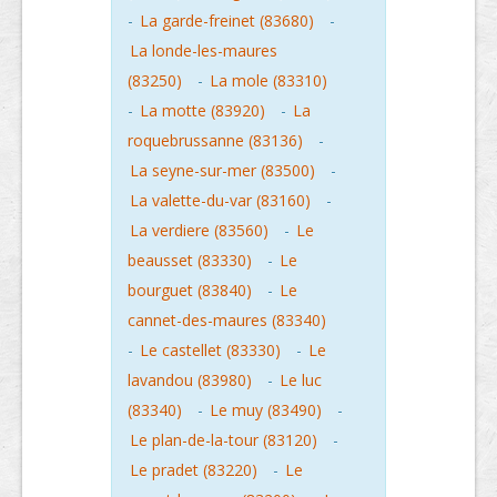
-
La garde-freinet (83680)
-
La londe-les-maures
(83250)
-
La mole (83310)
-
La motte (83920)
-
La
roquebrussanne (83136)
-
La seyne-sur-mer (83500)
-
La valette-du-var (83160)
-
La verdiere (83560)
-
Le
beausset (83330)
-
Le
bourguet (83840)
-
Le
cannet-des-maures (83340)
-
Le castellet (83330)
-
Le
lavandou (83980)
-
Le luc
(83340)
-
Le muy (83490)
-
Le plan-de-la-tour (83120)
-
Le pradet (83220)
-
Le