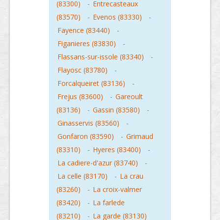
(83300)
-
Entrecasteaux
(83570)
-
Evenos (83330)
-
Fayence (83440)
-
Figanieres (83830)
-
Flassans-sur-issole (83340)
-
Flayosc (83780)
-
Forcalqueiret (83136)
-
Frejus (83600)
-
Gareoult
(83136)
-
Gassin (83580)
-
Ginasservis (83560)
-
Gonfaron (83590)
-
Grimaud
(83310)
-
Hyeres (83400)
-
La cadiere-d'azur (83740)
-
La celle (83170)
-
La crau
(83260)
-
La croix-valmer
(83420)
-
La farlede
(83210)
-
La garde (83130)