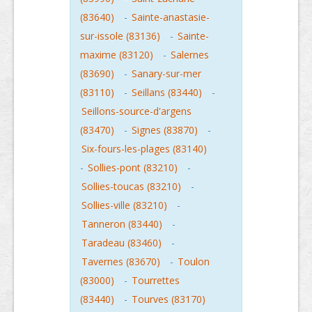
(83640)
-
Sainte-anastasie-
sur-issole (83136)
-
Sainte-
maxime (83120)
-
Salernes
(83690)
-
Sanary-sur-mer
(83110)
-
Seillans (83440)
-
Seillons-source-d'argens
(83470)
-
Signes (83870)
-
Six-fours-les-plages (83140)
-
Sollies-pont (83210)
-
Sollies-toucas (83210)
-
Sollies-ville (83210)
-
Tanneron (83440)
-
Taradeau (83460)
-
Tavernes (83670)
-
Toulon
(83000)
-
Tourrettes
(83440)
-
Tourves (83170)