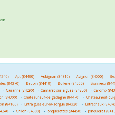
non
4240)
-
Apt (84400)
-
Aubignan (84810)
-
Avignon (84000)
-
Be
ides (84370)
-
Bedoin (84410)
-
Bollene (84500)
-
Bonnieux (844
-
Cairanne (84290)
-
Camaret-sur-aigues (84850)
-
Caromb (843
lon (84300)
-
Chateauneuf-de-gadagne (84470)
-
Chateauneuf-du-
on (84160)
-
Entraigues-sur-la-sorgue (84320)
-
Entrechaux (8434
84240)
-
Grillon (84600)
-
Jonquerettes (84450)
-
Jonquieres (841