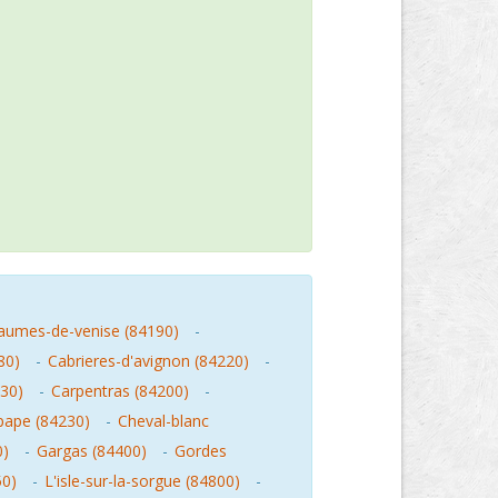
aumes-de-venise (84190)
-
80)
-
Cabrieres-d'avignon (84220)
-
30)
-
Carpentras (84200)
-
pape (84230)
-
Cheval-blanc
0)
-
Gargas (84400)
-
Gordes
50)
-
L'isle-sur-la-sorgue (84800)
-