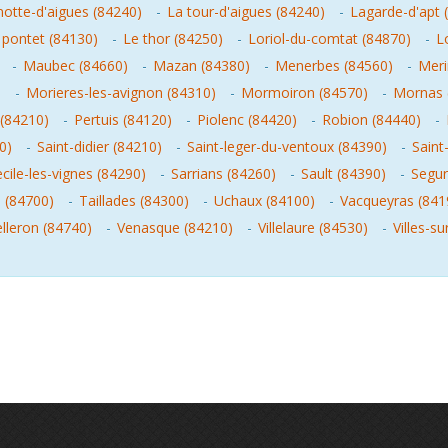
otte-d'aigues (84240)
-
La tour-d'aigues (84240)
-
Lagarde-d'apt 
 pontet (84130)
-
Le thor (84250)
-
Loriol-du-comtat (84870)
-
L
-
Maubec (84660)
-
Mazan (84380)
-
Menerbes (84560)
-
Meri
)
-
Morieres-les-avignon (84310)
-
Mormoiron (84570)
-
Mornas 
 (84210)
-
Pertuis (84120)
-
Piolenc (84420)
-
Robion (84440)
-
0)
-
Saint-didier (84210)
-
Saint-leger-du-ventoux (84390)
-
Saint
ecile-les-vignes (84290)
-
Sarrians (84260)
-
Sault (84390)
-
Segur
 (84700)
-
Taillades (84300)
-
Uchaux (84100)
-
Vacqueyras (841
elleron (84740)
-
Venasque (84210)
-
Villelaure (84530)
-
Villes-s