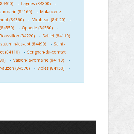
(84400)
-
Lagnes (84800)
-
ourmarin (84160)
-
Malaucene
ndol (84360)
-
Mirabeau (84120)
-
(84550)
-
Oppede (84580)
-
Roussillon (84220)
-
Sablet (84110)
-saturnin-les-apt (84490)
-
Saint-
et (84110)
-
Serignan-du-comtat
90)
-
Vaison-la-romaine (84110)
-
ur-auzon (84570)
-
Violes (84150)
-