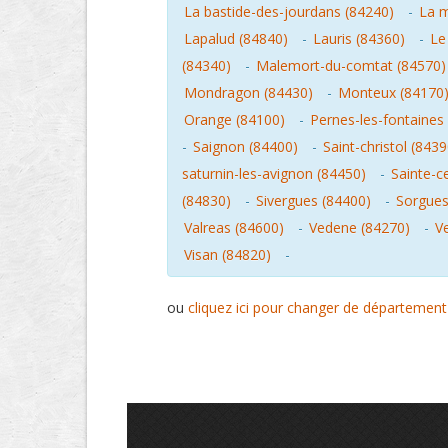
La bastide-des-jourdans (84240)
-
La m
Lapalud (84840)
-
Lauris (84360)
-
Le
(84340)
-
Malemort-du-comtat (84570)
Mondragon (84430)
-
Monteux (84170
Orange (84100)
-
Pernes-les-fontaines
-
Saignon (84400)
-
Saint-christol (8439
saturnin-les-avignon (84450)
-
Sainte-c
(84830)
-
Sivergues (84400)
-
Sorgues
Valreas (84600)
-
Vedene (84270)
-
V
Visan (84820)
-
ou
cliquez ici pour changer de département