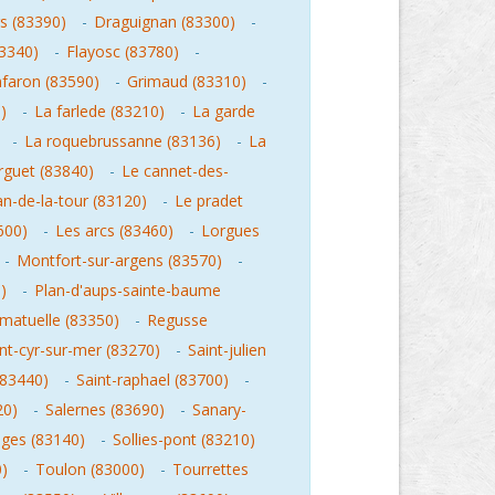
s (83390)
-
Draguignan (83300)
-
83340)
-
Flayosc (83780)
-
faron (83590)
-
Grimaud (83310)
-
)
-
La farlede (83210)
-
La garde
-
La roquebrussanne (83136)
-
La
rguet (83840)
-
Le cannet-des-
an-de-la-tour (83120)
-
Le pradet
600)
-
Les arcs (83460)
-
Lorgues
-
Montfort-sur-argens (83570)
-
)
-
Plan-d'aups-sainte-baume
matuelle (83350)
-
Regusse
nt-cyr-sur-mer (83270)
-
Saint-julien
(83440)
-
Saint-raphael (83700)
-
20)
-
Salernes (83690)
-
Sanary-
ages (83140)
-
Sollies-pont (83210)
)
-
Toulon (83000)
-
Tourrettes