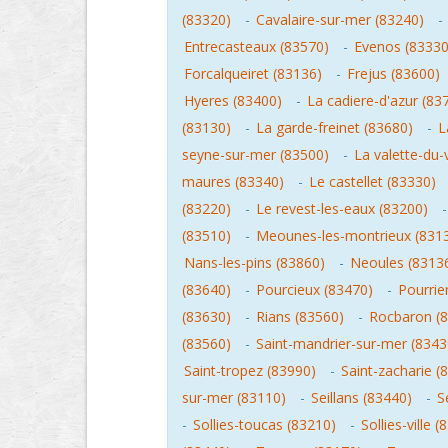
(83320)
-
Cavalaire-sur-mer (83240)
-
Entrecasteaux (83570)
-
Evenos (83330
Forcalqueiret (83136)
-
Frejus (83600)
Hyeres (83400)
-
La cadiere-d'azur (83
(83130)
-
La garde-freinet (83680)
-
L
seyne-sur-mer (83500)
-
La valette-du-
maures (83340)
-
Le castellet (83330)
(83220)
-
Le revest-les-eaux (83200)
(83510)
-
Meounes-les-montrieux (831
Nans-les-pins (83860)
-
Neoules (8313
(83640)
-
Pourcieux (83470)
-
Pourrie
(83630)
-
Rians (83560)
-
Rocbaron (
(83560)
-
Saint-mandrier-sur-mer (8343
Saint-tropez (83990)
-
Saint-zacharie (
sur-mer (83110)
-
Seillans (83440)
-
S
-
Sollies-toucas (83210)
-
Sollies-ville 