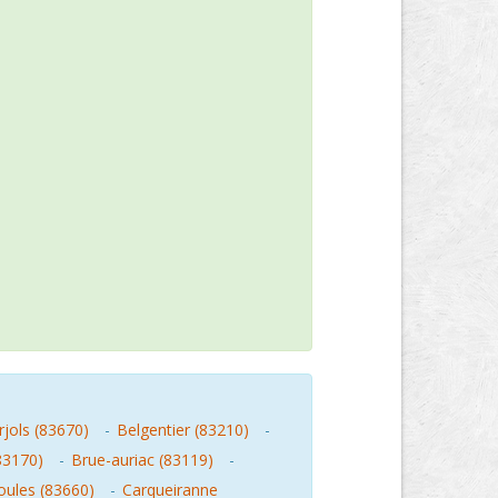
rjols (83670)
-
Belgentier (83210)
-
83170)
-
Brue-auriac (83119)
-
oules (83660)
-
Carqueiranne