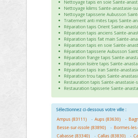
Nettoyage tapis en soie Sainte-anast
Nettoyage kilims Sainte-anastasie-su
Nettoyage tapisserie Aubusson Sainte
Traitement anti mites tapis Sainte-an
Réparation tapis Orient Sainte-anasta
Réparation tapis anciens Sainte-anast
Réparation tapis fait main Sainte-ana
Réparation tapis en soie Sainte-anast
Réparation tapisserie Aubusson Saint
Réparation frange tapis Sainte-anasta
Réparation lisière tapis Sainte-anasta
Réparation tapis Iran Sainte-anastasi
Réparation trou tapis Sainte-anastasi
Restauration tapis Sainte-anastasie-s
Restauration tapisserie Sainte-anasta
Sélectionnez ci-dessous votre ville :
Ampus (83111)
-
Aups (83630)
-
Bagn
Besse-sur-issole (83890)
-
Bormes-les
Cabasse (83340)
-
Callas (83830)
-
Ca