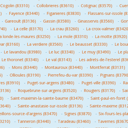
Cogolin (83310)
-
Collobrieres (83610)
-
Cotignac (83570)
-
Cuer
)
-
Fayence (83440)
-
Figanieres (83830)
-
Flassans-sur-issole (
-
Gareoult (83136)
-
Gassin (83580)
-
Ginasservis (83560)
-
Gon
740)
-
La celle (83170)
-
La crau (83260)
-
La croix-valmer (83420
a londe-les-maures (83250)
-
La mole (83310)
-
La motte (83920)
var (83160)
-
La verdiere (83560)
-
Le beausset (83330)
-
Le bou
-
Le lavandou (83980)
-
Le luc (83340)
-
Le muy (83490)
-
Le pl
-
Le thoronet (83340)
-
Le val (83143)
-
Les adrets-de-l'esterel (83
36)
-
Mons (83440)
-
Montauroux (83440)
-
Montferrat (83131)
6)
-
Ollioules (83190)
-
Pierrefeu-du-var (83390)
-
Pignans (83790
res (83910)
-
Puget-sur-argens (83480)
-
Puget-ville (83390)
-
Ra
83136)
-
Roquebrune-sur-argens (83520)
-
Rougiers (83170)
-
Sai
0)
-
Saint-maximin-la-sainte-baume (83470)
-
Saint-paul-en-foret 
83640)
-
Sainte-anastasie-sur-issole (83136)
-
Sainte-maxime (831
eillons-source-d'argens (83470)
-
Signes (83870)
-
Six-fours-les-pl
(83210)
-
Tanneron (83440)
-
Taradeau (83460)
-
Tavernes (83670